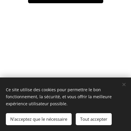
Ce site utilise des cookies pour permettre le bon
© 2023 Tous droits réservés Missargentique
fonctionnement, la sécurité, et vous offrir la meilleure
Restauration des appareils argentiques Asahi Pentax
expérience utilisateur possible.
Restoration of Asahi Pentax film cameras
N'acceptez que le nécessaire
Tout accepter
C.
G
.V.
Cookies